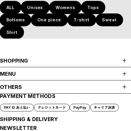
ALL
Unisex
Womens
Tops
Bottoms
One piece
T-shirt
Sweat
Shirt
SHOPPING
ALL ITEMS
MENU
ALL
HOME
Unisex
OTHERS
ABOUT
Womens
PAYMENT METHODS
プライバシーポリシー
Tops
SHOP GUIDE
特定商取引法に基づく表記
PAYMENT METHODS
Bottoms
PAY ID あと払い
クレジットカード
PayPay
キャリア決済
会員規約
BLOG
One piece
MEMBERSHIP
SHIPPING & DELIVERY
T-shirt
MYPAGE
Sweat
NEWSLETTER