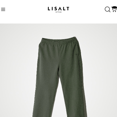
Recommend
おすすめキーワード
Category
商品カテゴリ
ALL
Unisex
Womens
Tops
Bottoms
One piece
T-shirt
Sweat
Shirt
CLOSE