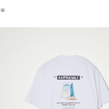
Recommend
おすすめキーワード
Category
商品カテゴリ
ALL
Unisex
Womens
Tops
Bottoms
One piece
T-shirt
Sweat
Shirt
CLOSE