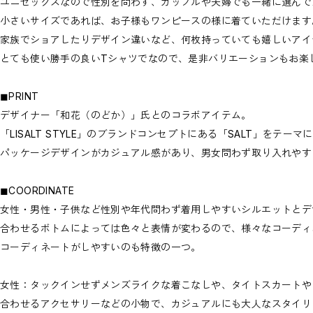
ユニセックスなので性別を問わず、カップルや夫婦でも一緒に選んで
小さいサイズであれば、お子様もワンピースの様に着ていただけます
家族でショアしたりデザイン違いなど、何枚持っていても嬉しいアイ
とても使い勝手の良いTシャツでなので、是非バリエーションもお楽
◼︎PRINT
デザイナー「和花（のどか）」氏とのコラボアイテム。
「LISALT STYLE」のブランドコンセプトにある「SALT」をテ
パッケージデザインがカジュアル感があり、男女問わず取り入れやす
◼︎COORDINATE
女性・男性・子供など性別や年代問わず着用しやすいシルエットとデ
合わせるボトムによっては色々と表情が変わるので、様々なコーディ
コーディネートがしやすいのも特徴の一つ。
女性：タックインせずメンズライクな着こなしや、タイトスカートや
合わせるアクセサリーなどの小物で、カジュアルにも大人なスタイリ