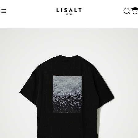
Recommend
おすすめキーワード
Category
商品カテゴリ
ALL
Unisex
Womens
Tops
Bottoms
One piece
T-shirt
Sweat
Shirt
CLOSE