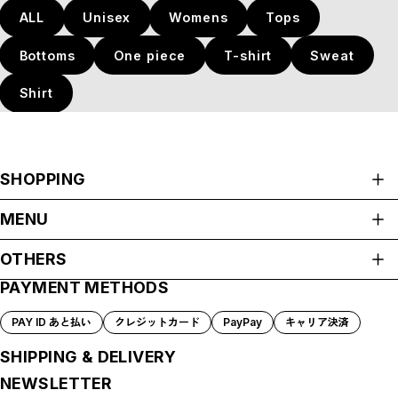
ALL
Unisex
Womens
Tops
Bottoms
One piece
T-shirt
Sweat
Shirt
SHOPPING
ALL ITEMS
MENU
ALL
HOME
Unisex
OTHERS
ABOUT
Womens
PAYMENT METHODS
プライバシーポリシー
Tops
SHOP GUIDE
特定商取引法に基づく表記
PAYMENT METHODS
Bottoms
PAY ID あと払い
クレジットカード
PayPay
キャリア決済
会員規約
BLOG
One piece
MEMBERSHIP
SHIPPING & DELIVERY
T-shirt
MYPAGE
Sweat
NEWSLETTER
LOGIN