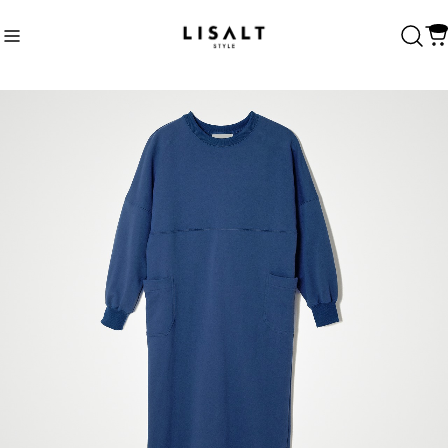
Recommend
おすすめキーワード
Category
商品カテゴリ
ALL
Unisex
Womens
Tops
Bottoms
One piece
T-shirt
Sweat
Shirt
CLOSE