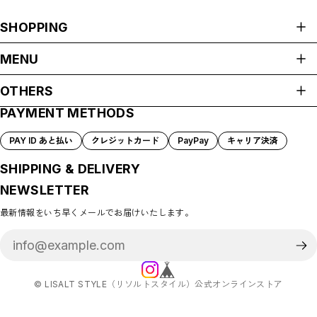
SHOPPING
ALL ITEMS
MENU
ALL
HOME
Unisex
OTHERS
ABOUT
Womens
PAYMENT METHODS
プライバシーポリシー
Tops
SHOP GUIDE
特定商取引法に基づく表記
PAYMENT METHODS
Bottoms
PAY ID あと払い
クレジットカード
PayPay
キャリア決済
会員規約
BLOG
One piece
MEMBERSHIP
SHIPPING & DELIVERY
T-shirt
MYPAGE
Sweat
NEWSLETTER
LOGIN
Shirt
最新情報をいち早くメールでお届けいたします。
CONTACT
©︎ LISALT STYLE（リソルトスタイル）公式オンラインストア